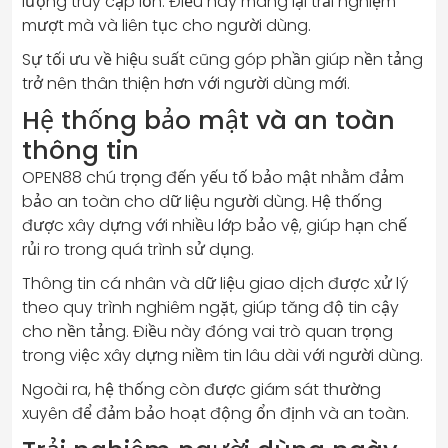
lượng truy cập lớn. Điều này mang lại trải nghiệm
mượt mà và liên tục cho người dùng.
Sự tối ưu về hiệu suất cũng góp phần giúp nền tảng
trở nên thân thiện hơn với người dùng mới.
Hệ thống bảo mật và an toàn
thông tin
OPEN88 chú trọng đến yếu tố bảo mật nhằm đảm
bảo an toàn cho dữ liệu người dùng. Hệ thống
được xây dựng với nhiều lớp bảo vệ, giúp hạn chế
rủi ro trong quá trình sử dụng.
Thông tin cá nhân và dữ liệu giao dịch được xử lý
theo quy trình nghiêm ngặt, giúp tăng độ tin cậy
cho nền tảng. Điều này đóng vai trò quan trọng
trong việc xây dựng niềm tin lâu dài với người dùng.
Ngoài ra, hệ thống còn được giám sát thường
xuyên để đảm bảo hoạt động ổn định và an toàn.