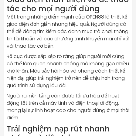
tác cho mọi người dùng
Một trong những điểm mạnh của OPEN88 là thiết kế
giao diện đơn giản nhưng hiệu quả. Người dùng có
thể dễ dàng tìm kiếm các danh mục trò chơi, thông
tin tài khoản và các chương trình khuyến mãi chỉ với
vài thao tác cơ bản.
Bố cục được sắp xếp rõ ràng giúp người mới cũng
có thể làm quen nhanh chóng mà không gặp nhiều
khó khăn. Màu sắc hài hòa và phong cách thiết kế
hiện đại giúp trải nghiệm trở nên dễ chịu hơn trong
quá trình sử dụng lâu dài.
Ngoài ra, nền tảng còn được tối ưu hóa để hoạt
động tốt trên cả máy tính và điện thoại di động,
mang lại sự linh hoạt cao cho người dùng ở mọi thời
điểm.
Trải nghiệm nạp rút nhanh