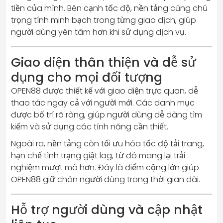
tiền của mình. Bên cạnh tốc độ, nền tảng cũng chú
trọng tính minh bạch trong từng giao dịch, giúp
người dùng yên tâm hơn khi sử dụng dịch vụ.
Giao diện thân thiện và dễ sử
dụng cho mọi đối tượng
OPEN88 được thiết kế với giao diện trực quan, dễ
thao tác ngay cả với người mới. Các danh mục
được bố trí rõ ràng, giúp người dùng dễ dàng tìm
kiếm và sử dụng các tính năng cần thiết.
Ngoài ra, nền tảng còn tối ưu hóa tốc độ tải trang,
hạn chế tình trạng giật lag, từ đó mang lại trải
nghiệm mượt mà hơn. Đây là điểm cộng lớn giúp
OPEN88 giữ chân người dùng trong thời gian dài.
Hỗ trợ người dùng và cập nhật