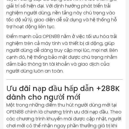
giải trí số hiện đại. Với định hướng phát triển trải
nghiệm người dùng, nền tảng này chú trọng vào
tốc độ xử lý, giao diện dễ sử dụng và hệ thống hỗ
trợ hoạt động liên tục.
Điểm mạnh của OPEN88 nằm ở việc tối ưu hóa trải
nghiệm trên cả máy tính và thiết bị di động, giúp
người dùng dễ dàng truy cập mọi lúc, mọi nơi. Bên
cạnh đó, hệ thống bảo mật được chú trọng nhằm
đảm bảo thông tin tài khoản và giao dịch của
người dùng luôn an toàn.
Ưu đãi nạp đầu hấp dẫn +288K
dành cho người mới
Một trong những điểm thu hút người dùng mới tại
OPEN88 chính là chương trình ưu đãi nạp đầu. Theo
các chương trình khuyến mãi được cập nhật, người
chơi mới có thể nhận ngay phần thưởng giá trị khi