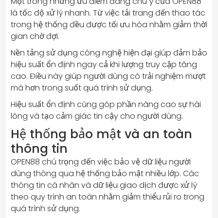
Một trong những ưu điểm đáng chú ý của OPEN88
là tốc độ xử lý nhanh. Từ việc tải trang đến thao tác
trong hệ thống đều được tối ưu hóa nhằm giảm thời
gian chờ đợi.
Nền tảng sử dụng công nghệ hiện đại giúp đảm bảo
hiệu suất ổn định ngay cả khi lượng truy cập tăng
cao. Điều này giúp người dùng có trải nghiệm mượt
mà hơn trong suốt quá trình sử dụng.
Hiệu suất ổn định cũng góp phần nâng cao sự hài
lòng và tạo cảm giác tin cậy cho người dùng.
Hệ thống bảo mật và an toàn
thông tin
OPEN88 chú trọng đến việc bảo vệ dữ liệu người
dùng thông qua hệ thống bảo mật nhiều lớp. Các
thông tin cá nhân và dữ liệu giao dịch được xử lý
theo quy trình an toàn nhằm giảm thiểu rủi ro trong
quá trình sử dụng.