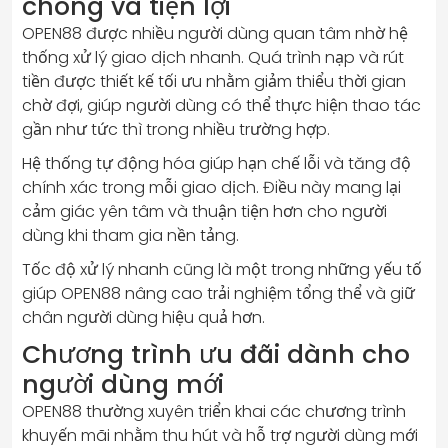
chóng và tiện lợi
OPEN88 được nhiều người dùng quan tâm nhờ hệ
thống xử lý giao dịch nhanh. Quá trình nạp và rút
tiền được thiết kế tối ưu nhằm giảm thiểu thời gian
chờ đợi, giúp người dùng có thể thực hiện thao tác
gần như tức thì trong nhiều trường hợp.
Hệ thống tự động hóa giúp hạn chế lỗi và tăng độ
chính xác trong mỗi giao dịch. Điều này mang lại
cảm giác yên tâm và thuận tiện hơn cho người
dùng khi tham gia nền tảng.
Tốc độ xử lý nhanh cũng là một trong những yếu tố
giúp OPEN88 nâng cao trải nghiệm tổng thể và giữ
chân người dùng hiệu quả hơn.
Chương trình ưu đãi dành cho
người dùng mới
OPEN88 thường xuyên triển khai các chương trình
khuyến mãi nhằm thu hút và hỗ trợ người dùng mới