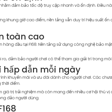
hằm đảm bảo tốc độ truy cập nhanh và ổn định. Điều này
ng khung giờ cao điểm, nền tảng vẫn duy trì hiệu suất ổn
n toàn cao
lên hàng đầu tại F168. Nền tảng sử dụng công nghệ bảo mật
i ro, đảm bảo người chơi có thể tham gia giải trí trong mô
i hấp dẫn mỗi ngày
 trình khuyến mãi và ưu đãi dành cho người chơi. Các ch
 thời điểm.
giá trị trải nghiệm mà còn mang đến nhiều cơ hội thú vị
ông đảo người dùng.
F168