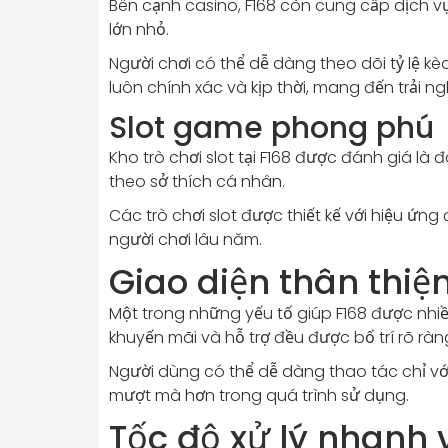
Bên cạnh casino, F168 còn cung cấp dịch vụ
lớn nhỏ.
Người chơi có thể dễ dàng theo dõi tỷ lệ kè
luôn chính xác và kịp thời, mang đến trải 
Slot game phong phú
Kho trò chơi slot tại F168 được đánh giá là
theo sở thích cá nhân.
Các trò chơi slot được thiết kế với hiệu ứng
người chơi lâu năm.
Giao diện thân thiệ
Một trong những yếu tố giúp F168 được nhiều
khuyến mãi và hỗ trợ đều được bố trí rõ ràn
Người dùng có thể dễ dàng thao tác chỉ với 
mượt mà hơn trong quá trình sử dụng.
Tốc độ xử lý nhanh 