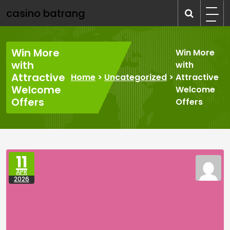
Skip
casino batrang
to
content
Win More
Win More
with
with
Attractive
Home
>
Uncategorized
>
Attractive
Welcome
Welcome
Offers
Offers
11
APR
2026