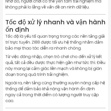
Nhờ đó, người chơi có thể yên tâm trải nghiệm mà
không phải lo lắng về vấn đề an ninh dữ liệu.
Tốc độ xử lý nhanh và vận hành
ổn định
Tốc độ là yếu tố quan trọng trong các nền tảng giải
trí trực tuyến. Z188 được tối ưu hệ thống nhằm đảm
bảo mọi thao tác diễn ra nhanh chóng.
Từ việc đăng nhập, chọn trò chơi cho đến xử lý kết
quả, tất cả đều được thực hiện gần như tức thì. Điều
này mang lại cảm giác liền mạch và không bị gián
đoạn trong quá trình trải nghiệm.
Ngoài ra, nền tảng cũng thường xuyên nâng cấp hệ
thống để đảm bảo khả năng vận hành ổn định
ngay cả trong thời điểm có lượng người truy cập
cao.