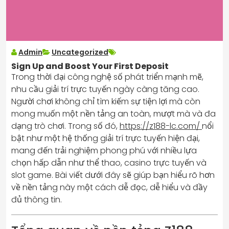
Admin
Uncategorized
Sign Up and Boost Your First Deposit
Trong thời đại công nghệ số phát triển mạnh mẽ,
nhu cầu giải trí trực tuyến ngày càng tăng cao.
Người chơi không chỉ tìm kiếm sự tiện lợi mà còn
mong muốn một nền tảng an toàn, mượt mà và đa
dạng trò chơi. Trong số đó,
https://z188-lc.com/
nổi
bật như một hệ thống giải trí trực tuyến hiện đại,
mang đến trải nghiệm phong phú với nhiều lựa
chọn hấp dẫn như thể thao, casino trực tuyến và
slot game. Bài viết dưới đây sẽ giúp bạn hiểu rõ hơn
về nền tảng này một cách dễ đọc, dễ hiểu và đầy
đủ thông tin.