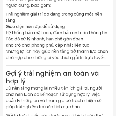
người dùng, bao gồm:
Trải nghiệm giải trí đa dạng trong cùng một nền
tảng
Giao diện hiện đại, dễ sử dụng
Hệ thống bảo mật cao, đảm bảo an toàn thông tin
Tốc độ xử lý nhanh, hạn chế gián đoạn
Kho trò chơi phong phú, cập nhật liên tục
Những lợi ích này giúp nền tảng trở thành lựa chọn
phù hợp cho những ai yêu thích giải trí trực tuyến.
Gợi ý trải nghiệm an toàn và
hợp lý
Dù nền tảng mang lại nhiều tiện ích giải trí, người
chơi nên luôn có kế hoạch sử dụng hợp lý. Việc
quản lý thời gian và tham gia có trách nhiệm sẽ
giúp trải nghiệm trở nên tích cực hơn.
Giải trí trực tuyến nên được xem là hình thức thư