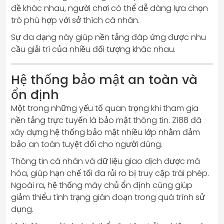
đề khác nhau, người chơi có thể dễ dàng lựa chọn
trò phù hợp với sở thích cá nhân.
Sự đa dạng này giúp nền tảng đáp ứng được nhu
cầu giải trí của nhiều đối tượng khác nhau.
Hệ thống bảo mật an toàn và
ổn định
Một trong những yếu tố quan trọng khi tham gia
nền tảng trực tuyến là bảo mật thông tin. Z188 đã
xây dựng hệ thống bảo mật nhiều lớp nhằm đảm
bảo an toàn tuyệt đối cho người dùng.
Thông tin cá nhân và dữ liệu giao dịch được mã
hóa, giúp hạn chế tối đa rủi ro bị truy cập trái phép.
Ngoài ra, hệ thống máy chủ ổn định cũng giúp
giảm thiểu tình trạng gián đoạn trong quá trình sử
dụng.