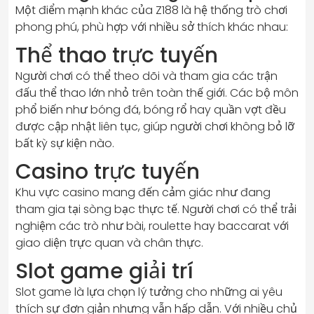
Một điểm mạnh khác của Z188 là hệ thống trò chơi
phong phú, phù hợp với nhiều sở thích khác nhau:
Thể thao trực tuyến
Người chơi có thể theo dõi và tham gia các trận
đấu thể thao lớn nhỏ trên toàn thế giới. Các bộ môn
phổ biến như bóng đá, bóng rổ hay quần vợt đều
được cập nhật liên tục, giúp người chơi không bỏ lỡ
bất kỳ sự kiện nào.
Casino trực tuyến
Khu vực casino mang đến cảm giác như đang
tham gia tại sòng bạc thực tế. Người chơi có thể trải
nghiệm các trò như bài, roulette hay baccarat với
giao diện trực quan và chân thực.
Slot game giải trí
Slot game là lựa chọn lý tưởng cho những ai yêu
thích sự đơn giản nhưng vẫn hấp dẫn. Với nhiều chủ