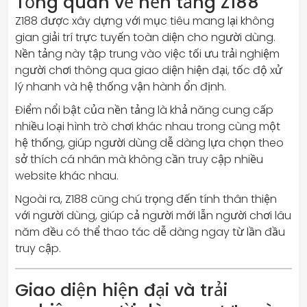
Tổng quan về nền tảng Z188
Z188 được xây dựng với mục tiêu mang lại không
gian giải trí trực tuyến toàn diện cho người dùng.
Nền tảng này tập trung vào việc tối ưu trải nghiệm
người chơi thông qua giao diện hiện đại, tốc độ xử
lý nhanh và hệ thống vận hành ổn định.
Điểm nổi bật của nền tảng là khả năng cung cấp
nhiều loại hình trò chơi khác nhau trong cùng một
hệ thống, giúp người dùng dễ dàng lựa chọn theo
sở thích cá nhân mà không cần truy cập nhiều
website khác nhau.
Ngoài ra, Z188 cũng chú trọng đến tính thân thiện
với người dùng, giúp cả người mới lẫn người chơi lâu
năm đều có thể thao tác dễ dàng ngay từ lần đầu
truy cập.
Giao diện hiện đại và trải