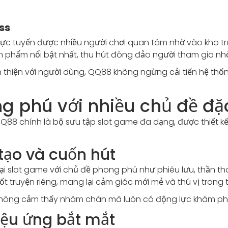
ss
 trực tuyến được nhiều người chơi quan tâm nhờ vào kho tr
 phẩm nổi bật nhất, thu hút đông đảo người tham gia nhờ s
n thiện với người dùng, QQ88 không ngừng cải tiến hệ t
g phú với nhiều chủ đề đặ
Q88 chính là bộ sưu tập slot game đa dạng, được thiết k
tạo và cuốn hút
oại slot game với chủ đề phong phú như phiêu lưu, thần th
ốt truyện riêng, mang lại cảm giác mới mẻ và thú vị trong
i không cảm thấy nhàm chán mà luôn có động lực khám phá
iệu ứng bắt mắt