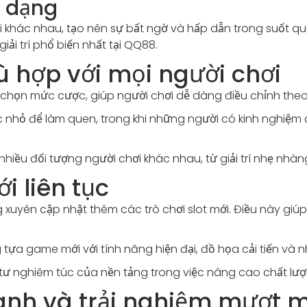
a dạng
ác nhau, tạo nên sự bất ngờ và hấp dẫn trong suốt quá t
ải trí phổ biến nhất tại QQ88.
 hợp với mọi người chơi
 chọn mức cược, giúp người chơi dễ dàng điều chỉnh the
c nhỏ để làm quen, trong khi những người có kinh nghiệ
hiều đối tượng người chơi khác nhau, từ giải trí nhẹ nhà
i liên tục
xuyên cập nhật thêm các trò chơi slot mới. Điều này giúp
g tựa game mới với tính năng hiện đại, đồ họa cải tiến và
u tư nghiêm túc của nền tảng trong việc nâng cao chất lượ
anh và trải nghiệm mượt 