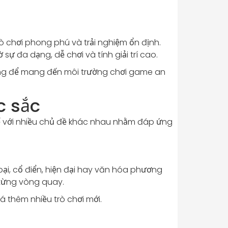
ò chơi phong phú và trải nghiệm ổn định.
ự đa dạng, dễ chơi và tính giải trí cao.
hống để mang đến môi trường chơi game an
c sắc
ế với nhiều chủ đề khác nhau nhằm đáp ứng
oại, cổ điển, hiện đại hay văn hóa phương
 từng vòng quay.
 thêm nhiều trò chơi mới.