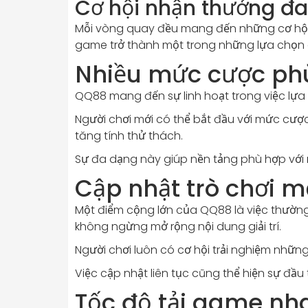
Cơ hội nhận thưởng đ
Mỗi vòng quay đều mang đến những cơ hội kh
game trở thành một trong những lựa chọn gi
Nhiều mức cược phù
QQ88 mang đến sự linh hoạt trong việc lựa
Người chơi mới có thể bắt đầu với mức cượ
tăng tính thử thách.
Sự đa dạng này giúp nền tảng phù hợp với n
Cập nhật trò chơi mớ
Một điểm cộng lớn của QQ88 là việc thường 
không ngừng mở rộng nội dung giải trí.
Người chơi luôn có cơ hội trải nghiệm nhữn
Việc cập nhật liên tục cũng thể hiện sự đầ
Tốc độ tải game nh