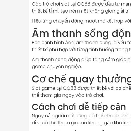
Các trò chơi slot tại QQ88 được đầu tư mạn
thiết kế tỉ mỉ, tạo nên một không gian giải t
Hiệu ứng chuyển động mượt mà kết hợp với h
Âm thanh sống độn
Bên cạnh hình ảnh, âm thanh cũng là yếu 
thiết kế phù hợp với từng tình huống trong 
Âm thanh sống động giúp tăng cảm giác hồi 
game chuyên nghiệp.
Cơ chế quay thưởng
Slot game tại QQ88 được thiết kế với cơ chế
thể tham gia ngay vào trò chơi.
Cách chơi dễ tiếp cận
Ngay cả người mới cũng có thể nhanh chóng
đều có thể tham gia mà không gặp khó khă