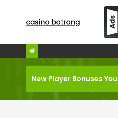
Skip
to
content
casino batrang
New Player Bonuses You 