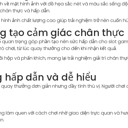
h về mặt hình ảnh với đồ họa sắc nét và màu sắc sống độn
rí chân thực và hấp dẫn.
ình ảnh chất lượng cao giúp trải nghiệm trở nên cuốn hú
g tạo cảm giác chân thực
tố quan trọng góp phần tạo nên sức hấp dẫn cho slot ga
trò chơi, từ lúc quay thưởng cho đến khi nhận kết quả.
hộp và phấn khích, mang lại trải nghiệm giải trí chân t
 hấp dẫn và dễ hiểu
 quay thưởng đơn giản nhưng đầy tính thú vị. Người chơi c
 làm quen với cách chơi nhờ giao diện trực quan và hướ
n.