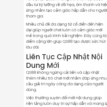
đầu tư kỹ lưỡng về đồ họa, âm thanh và hiệ
ứng nhằm tạo cảm giác hấp dẫn cho người
tham gia.
Nhiều chủ đề đa dạng từ cổ điển đến hiện
đại giúp người chơi luôn có cảm giác mới
mẻ trong quá trình trải nghiệm. Đây cũng là
điểm cộng lớn giúp QS88 tạo được sức hút
lâu dài.
Liên Tục Cập Nhật Nội
Dung Mới
QS88 không ngừng cải tiến và cập nhật
thêm nhiều trò chơi mới nhằm đáp ứng nhu
cầu giải trí ngày càng đa dạng của người
dùng.
Việc thường xuyên đổi mới nội dung giúp
nền tảng luôn duy trì sự hấp dẫn và mang lạ