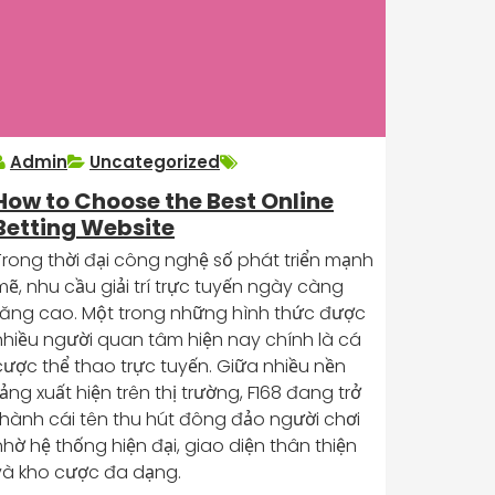
Admin
Uncategorized
How to Choose the Best Online
Betting Website
Trong thời đại công nghệ số phát triển mạnh
mẽ, nhu cầu giải trí trực tuyến ngày càng
tăng cao. Một trong những hình thức được
nhiều người quan tâm hiện nay chính là cá
cược thể thao trực tuyến. Giữa nhiều nền
tảng xuất hiện trên thị trường, F168 đang trở
thành cái tên thu hút đông đảo người chơi
nhờ hệ thống hiện đại, giao diện thân thiện
và kho cược đa dạng.