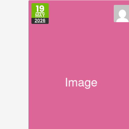
19
MAY
2026