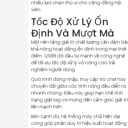
nhiều lựa chọn thú vị cho cộng đồng hội
viên.
Tốc Độ Xử Lý Ổn
Định Và Mượt Mà
Một nền tảng giải trí chất lượng cần đảm bả
khả năng hoạt động ổn định trong mọi thời
điểm. QS88 đã đầu tư mạnh về công nghệ
để tối ưu tốc độ xử lý và nâng cao trải
nghiệm người dùng.
Quá trình đăng nhập, truy cập trò chơi hay
chuyển đổi giữa các tính năng đều diễn ra
nhanh chóng. Điều này giúp hạn chế tình
trạng giật lag và mang đến cảm giác giải trí
liền mạch hơn.
Bên cạnh đó, hệ thống máy chủ hiện đại
cũng góp phần duy trì hiệu suất hoạt động