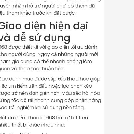
xuyên nhằm hỗ trợ người chơi có thêm dữ
liệu tham khảo trước khi đặt cược.
Giao diện hiện đại
và dễ sử dụng
F168 được thiết kế với giao diện tối ưu dành
cho người dùng. Ngay cả những người mới
tham gia cũng có thể nhanh chóng làm
quen và thao tác thuận tiện.
Các danh mục được sắp xếp khoa học giúp
việc tìm kiếm trận đấu hoặc lựa chọn kèo
cược trở nên đơn giản hơn. Màu sắc hài hòa
cùng tốc độ tải nhanh cũng góp phần nâng
cao trải nghiệm khi sử dụng nền tảng.
Một ưu điểm khác là F168 hỗ trợ tốt trên
nhiều thiết bị khác nhau như: