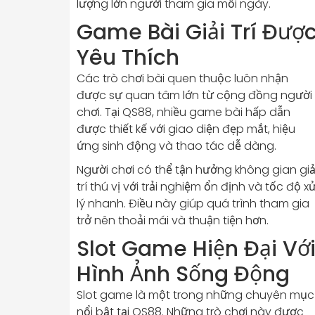
lượng lớn người tham gia mỗi ngày.
Game Bài Giải Trí Đượ
Yêu Thích
Các trò chơi bài quen thuộc luôn nhận
được sự quan tâm lớn từ cộng đồng người
chơi. Tại QS88, nhiều game bài hấp dẫn
được thiết kế với giao diện đẹp mắt, hiệu
ứng sinh động và thao tác dễ dàng.
Người chơi có thể tận hưởng không gian giả
trí thú vị với trải nghiệm ổn định và tốc độ x
lý nhanh. Điều này giúp quá trình tham gia
trở nên thoải mái và thuận tiện hơn.
Slot Game Hiện Đại Vớ
Hình Ảnh Sống Động
Slot game là một trong những chuyên mục
nổi bật tại QS88. Những trò chơi này được