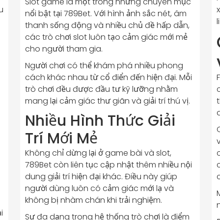
Slot game là một trong những chuyên mục
u
nổi bật tại 789Bet. Với hình ảnh sắc nét, âm
thanh sống động và nhiều chủ đề hấp dẫn,
các trò chơi slot luôn tạo cảm giác mới mẻ
cho người tham gia.
Người chơi có thể khám phá nhiều phong
cách khác nhau từ cổ điển đến hiện đại. Mỗi
trò chơi đều được đầu tư kỹ lưỡng nhằm
mang lại cảm giác thư giãn và giải trí thú vị.
Nhiều Hình Thức Giải
Trí Mới Mẻ
Không chỉ dừng lại ở game bài và slot,
789Bet còn liên tục cập nhật thêm nhiều nội
dung giải trí hiện đại khác. Điều này giúp
người dùng luôn có cảm giác mới lạ và
không bị nhàm chán khi trải nghiệm.
i
Sự đa dạng trong hệ thống trò chơi là điểm