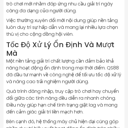
trò chơi mới nhằm đáp ứng nhu cầu giải trí ngày
càng đa dạng của người dùng.
Việc thường xuyên đổi mới nội dung giúp nền tảng
luôn duy trì sự hấp dẫn và mang lại nhiều lựa chọn
thú vị cho cộng đồng hội viên.
Tốc Độ Xử Lý Ổn Định Và Mượt
Mà
Một nền tảng giải trí chất lượng cần đảm bảo khả
năng hoạt động ổn định trong mọi thời điểm. QS88
đã đầu tư mạnh về công nghệ để tối ưu tốc độ xử lý
và nâng cao trải nghiệm người dùng.
Quá trình đăng nhập, truy cập trò chơi hay chuyển
đổi giữa các tính năng đều diễn ra nhanh chóng.
Điều này giúp hạn chế tình trạng giật lag và mang
đến cảm giác giải trí liền mạch hơn.
Bên cạnh đó, hệ thống máy chủ hiện đại cũng góp