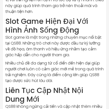
này giúp quá trình tham gia trở nên thoải mái và
thuận tiện hơn.
Slot Game Hiện Đại Với
Hình Ảnh Sống Động
Slot game là một trong những chuyên mục nổi bật
tại QS88. Những trò chơi này được đầu tư kỹ lưỡng
về đồ họa, âm thanh và hiệu ứng nhằm tạo cảm
giác hấp dẫn cho người tham gia.
Nhiều chủ đề đa dạng từ cổ điển đến hiện đại giúp
người chơi luôn có cảm giác mới mẻ trong quá trình
trải nghiệm. Đây cũng là điểm cộng lớn giúp QS88
tạo được sức hút lâu dài.
Liên Tục Cập Nhật Nội
Dung Mới
QS88 không ngừng cải tiến và cập nhật thêm nhiều