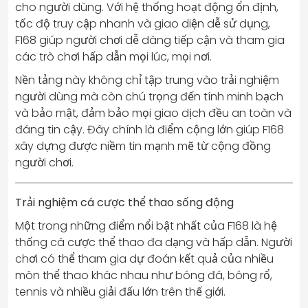
cho người dùng. Với hệ thống hoạt động ổn định,
tốc độ truy cập nhanh và giao diện dễ sử dụng,
F168 giúp người chơi dễ dàng tiếp cận và tham gia
các trò chơi hấp dẫn mọi lúc, mọi nơi.
Nền tảng này không chỉ tập trung vào trải nghiệm
người dùng mà còn chú trọng đến tính minh bạch
và bảo mật, đảm bảo mọi giao dịch đều an toàn và
đáng tin cậy. Đây chính là điểm cộng lớn giúp F168
xây dựng được niềm tin mạnh mẽ từ cộng đồng
người chơi.
Trải nghiệm cá cược thể thao sống động
Một trong những điểm nổi bật nhất của F168 là hệ
thống cá cược thể thao đa dạng và hấp dẫn. Người
chơi có thể tham gia dự đoán kết quả của nhiều
môn thể thao khác nhau như bóng đá, bóng rổ,
tennis và nhiều giải đấu lớn trên thế giới.