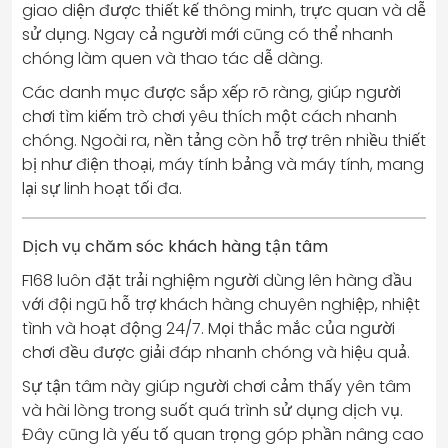
giao diện được thiết kế thông minh, trực quan và dễ
sử dụng. Ngay cả người mới cũng có thể nhanh
chóng làm quen và thao tác dễ dàng.
Các danh mục được sắp xếp rõ ràng, giúp người
chơi tìm kiếm trò chơi yêu thích một cách nhanh
chóng. Ngoài ra, nền tảng còn hỗ trợ trên nhiều thiết
bị như điện thoại, máy tính bảng và máy tính, mang
lại sự linh hoạt tối đa.
Dịch vụ chăm sóc khách hàng tận tâm
F168 luôn đặt trải nghiệm người dùng lên hàng đầu
với đội ngũ hỗ trợ khách hàng chuyên nghiệp, nhiệt
tình và hoạt động 24/7. Mọi thắc mắc của người
chơi đều được giải đáp nhanh chóng và hiệu quả.
Sự tận tâm này giúp người chơi cảm thấy yên tâm
và hài lòng trong suốt quá trình sử dụng dịch vụ.
Đây cũng là yếu tố quan trọng góp phần nâng cao