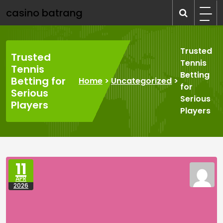
Skip
casino batrang
to
content
Trusted
Trusted
Tennis
Tennis
Betting
Betting for
Home
>
Uncategorized
>
for
Serious
Serious
Players
Players
11
APR
2026