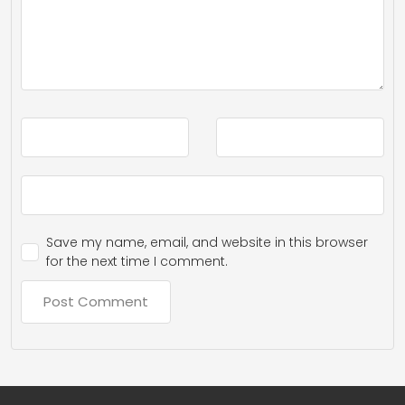
Save my name, email, and website in this browser
for the next time I comment.