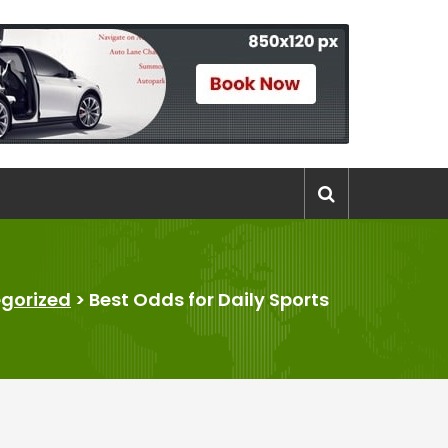
gorized
>
Best Odds for Daily Sports