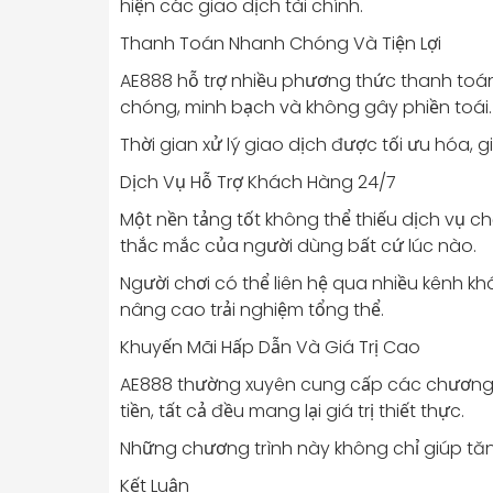
hiện các giao dịch tài chính.
Thanh Toán Nhanh Chóng Và Tiện Lợi
AE888 hỗ trợ nhiều phương thức thanh toán 
chóng, minh bạch và không gây phiền toái.
Thời gian xử lý giao dịch được tối ưu hóa, giú
Dịch Vụ Hỗ Trợ Khách Hàng 24/7
Một nền tảng tốt không thể thiếu dịch vụ c
thắc mắc của người dùng bất cứ lúc nào.
Người chơi có thể liên hệ qua nhiều kênh k
nâng cao trải nghiệm tổng thể.
Khuyến Mãi Hấp Dẫn Và Giá Trị Cao
AE888 thường xuyên cung cấp các chương t
tiền, tất cả đều mang lại giá trị thiết thực.
Những chương trình này không chỉ giúp tăn
Kết Luận