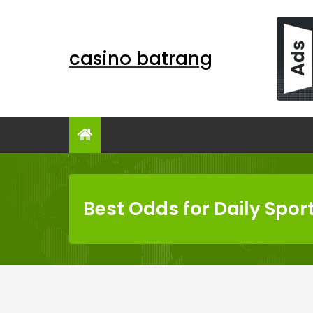
Skip
to
content
casino batrang
Best Odds for Daily Spor