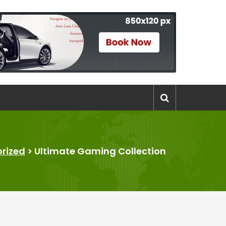
rized
>
Ultimate Gaming Collection