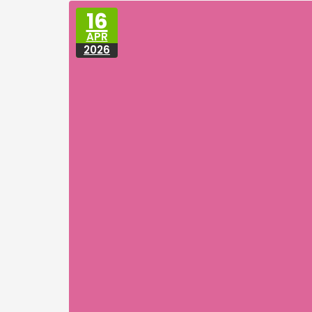
16
APR
2026