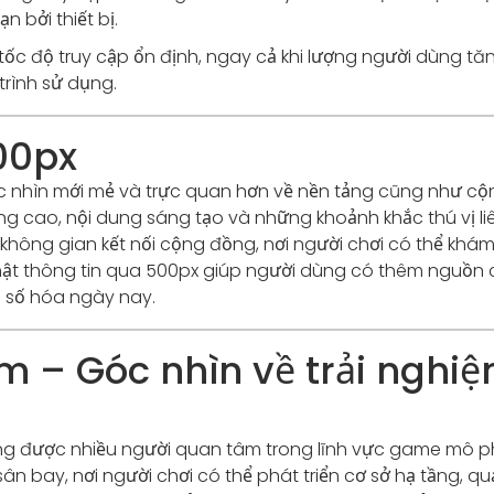
ạn bởi thiết bị.
c độ truy cập ổn định, ngay cả khi lượng người dùng tăng 
trình sử dụng.
00px
nhìn mới mẻ và trực quan hơn về nền tảng cũng như cộn
g cao, nội dung sáng tạo và những khoảnh khắc thú vị liên
à không gian kết nối cộng đồng, nơi người chơi có thể khá
 nhật thông tin qua 500px giúp người dùng có thêm nguồn 
g số hóa ngày nay.
m – Góc nhìn về trải ng
ng được nhiều người quan tâm trong lĩnh vực game mô p
ân bay, nơi người chơi có thể phát triển cơ sở hạ tầng, q