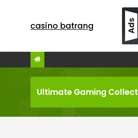
Skip
to
content
casino batrang
Ultimate Gaming Collect