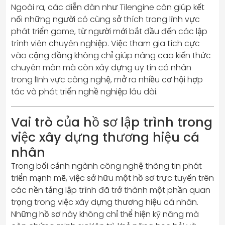
Ngoài ra, các diễn đàn như Tilengine còn giúp kết
nối những người có cùng sở thích trong lĩnh vực
phát triển game, từ người mới bắt đầu đến các lập
trình viên chuyên nghiệp. Việc tham gia tích cực
vào cộng đồng không chỉ giúp nâng cao kiến thức
chuyên môn mà còn xây dựng uy tín cá nhân
trong lĩnh vực công nghệ, mở ra nhiều cơ hội hợp
tác và phát triển nghề nghiệp lâu dài.
Vai trò của hồ sơ lập trình trong
việc xây dựng thương hiệu cá
nhân
Trong bối cảnh ngành công nghệ thông tin phát
triển mạnh mẽ, việc sở hữu một hồ sơ trực tuyến trên
các nền tảng lập trình đã trở thành một phần quan
trọng trong việc xây dựng thương hiệu cá nhân.
Những hồ sơ này không chỉ thể hiện kỹ năng mà