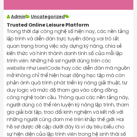
Admin
Uncategorized
Trusted Online Leisure Platform
Trong thời đại công nghệ số hiện nay, các nền tảng
lập trình và diễn đàn trực tuyến đóng vai trò rất
quan trọng trong việc xây dựng kỹ năng, chia sẻ
kiến thức và hình thành danh tính số của mỗi lập
trình viên. Những hồ sơ người dùng trên các
website như LeetCode hay các diễn đàn mã nguồn
mở không chỉ thể hiện hoạt động học tập mà còn
phản ánh quá trình phát triển kỹ năng giải thuật, tư
duy logic và mức độ tham gia vào cộng đồng
công nghệ toàn cầu. Thông qua các nền tảng này,
người dùng có thể rèn luyện kỹ năng lập trình, tham
gia giải bài tập, trao đổi kinh nghiệm và kết nối với
những người cùng đam mê trên khắp thế giới. Hai
hồ sơ được đề cập dưới đây là ví dụ tiêu biểu cho
sự hiện diện của lập trình viên trong hệ sinh thái số