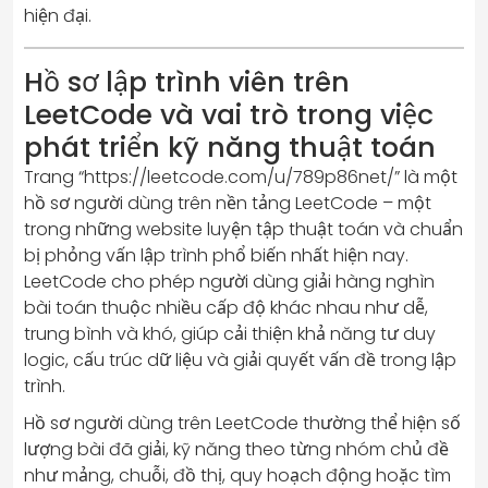
hiện đại.
Hồ sơ lập trình viên trên
LeetCode và vai trò trong việc
phát triển kỹ năng thuật toán
Trang “
https://leetcode.com/u/789p86net/”
là một
hồ sơ người dùng trên nền tảng LeetCode – một
trong những website luyện tập thuật toán và chuẩn
bị phỏng vấn lập trình phổ biến nhất hiện nay.
LeetCode cho phép người dùng giải hàng nghìn
bài toán thuộc nhiều cấp độ khác nhau như dễ,
trung bình và khó, giúp cải thiện khả năng tư duy
logic, cấu trúc dữ liệu và giải quyết vấn đề trong lập
trình.
Hồ sơ người dùng trên LeetCode thường thể hiện số
lượng bài đã giải, kỹ năng theo từng nhóm chủ đề
như mảng, chuỗi, đồ thị, quy hoạch động hoặc tìm