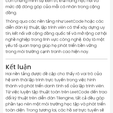
còn chứng minh sự kiên trì, khả năng học hỏi và
mức độ đóng góp của mỗi cá nhân trong cộng
đồng.
Thông qua các nền tảng như LeetCode hoặc các
diễn đàn kỹ thuật, lập trình viên có thể xây dựng uy
tín, kết nối với cộng đồng quốc tế và mở rộng cơ hội
nghề nghiệp trong lĩnh vực công nghệ. Đây là một
yếu tố quan trọng giúp họ phát triển bền vững
trong môi trường cạnh tranh cao hiện nay.
Kết luận
Hai nền tảng được đề cập cho thấy rõ vai trò của
hệ sinh thái lập trình trực tuyến trong việc hình
thành và phát triển danh tính số của lập trình viên.
Từ việc luyện tập thuật toán trên LeetCode đến trao
đổi kỹ thuật trên diễn đàn Tilengine, tất cả đều góp
phần tạo nên một môi trường học tập và phát triển
toàn diện. Trong tương lai, các hồ sơ trực tuyến sẽ