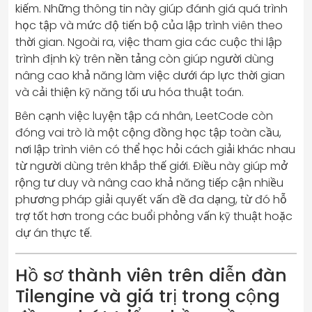
kiếm. Những thông tin này giúp đánh giá quá trình
học tập và mức độ tiến bộ của lập trình viên theo
thời gian. Ngoài ra, việc tham gia các cuộc thi lập
trình định kỳ trên nền tảng còn giúp người dùng
nâng cao khả năng làm việc dưới áp lực thời gian
và cải thiện kỹ năng tối ưu hóa thuật toán.
Bên cạnh việc luyện tập cá nhân, LeetCode còn
đóng vai trò là một cộng đồng học tập toàn cầu,
nơi lập trình viên có thể học hỏi cách giải khác nhau
từ người dùng trên khắp thế giới. Điều này giúp mở
rộng tư duy và nâng cao khả năng tiếp cận nhiều
phương pháp giải quyết vấn đề đa dạng, từ đó hỗ
trợ tốt hơn trong các buổi phỏng vấn kỹ thuật hoặc
dự án thực tế.
Hồ sơ thành viên trên diễn đàn
Tilengine và giá trị trong cộng