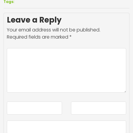
Tags:
Leave a Reply
Your email address will not be published.
Required fields are marked
*