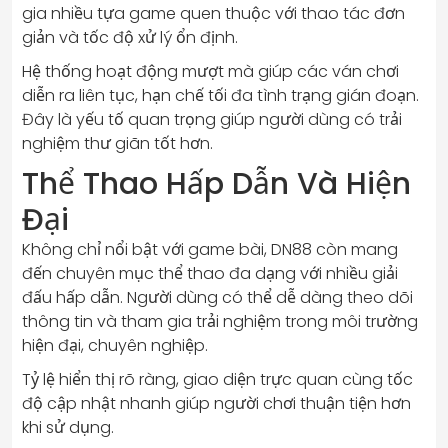
gia nhiều tựa game quen thuộc với thao tác đơn
giản và tốc độ xử lý ổn định.
Hệ thống hoạt động mượt mà giúp các ván chơi
diễn ra liên tục, hạn chế tối đa tình trạng gián đoạn.
Đây là yếu tố quan trọng giúp người dùng có trải
nghiệm thư giãn tốt hơn.
Thể Thao Hấp Dẫn Và Hiện
Đại
Không chỉ nổi bật với game bài, DN88 còn mang
đến chuyên mục thể thao đa dạng với nhiều giải
đấu hấp dẫn. Người dùng có thể dễ dàng theo dõi
thông tin và tham gia trải nghiệm trong môi trường
hiện đại, chuyên nghiệp.
Tỷ lệ hiển thị rõ ràng, giao diện trực quan cùng tốc
độ cập nhật nhanh giúp người chơi thuận tiện hơn
khi sử dụng.