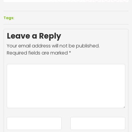
Tags:
Leave a Reply
Your email address will not be published.
Required fields are marked
*