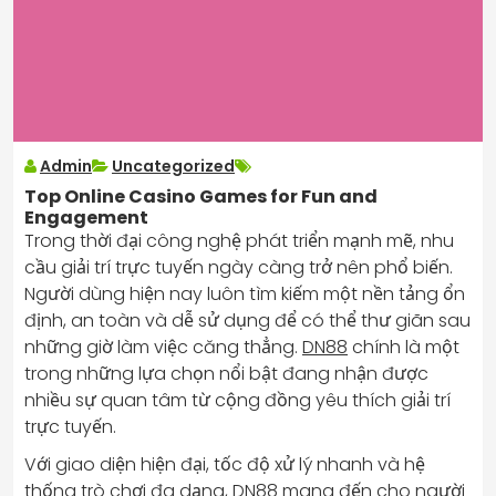
Admin
Uncategorized
Top Online Casino Games for Fun and
Engagement
Trong thời đại công nghệ phát triển mạnh mẽ, nhu
cầu giải trí trực tuyến ngày càng trở nên phổ biến.
Người dùng hiện nay luôn tìm kiếm một nền tảng ổn
định, an toàn và dễ sử dụng để có thể thư giãn sau
những giờ làm việc căng thẳng.
DN88
chính là một
trong những lựa chọn nổi bật đang nhận được
nhiều sự quan tâm từ cộng đồng yêu thích giải trí
trực tuyến.
Với giao diện hiện đại, tốc độ xử lý nhanh và hệ
thống trò chơi đa dạng, DN88 mang đến cho người