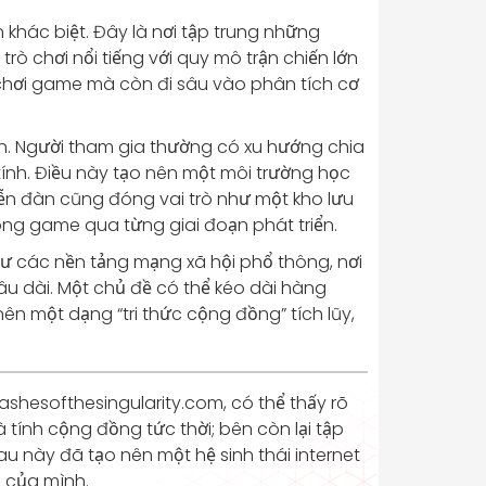
khác biệt. Đây là nơi tập trung những
 trò chơi nổi tiếng với quy mô trận chiến lớn
m chơi game mà còn đi sâu vào phân tích cơ
n. Người tham gia thường có xu hướng chia
 tính. Điều này tạo nên một môi trường học
 diễn đàn cũng đóng vai trò như một kho lưu
rong game qua từng giai đoạn phát triển.
hư các nền tảng mạng xã hội phổ thông, nơi
n lâu dài. Một chủ đề có thể kéo dài hàng
ên một dạng “tri thức cộng đồng” tích lũy,
hesofthesingularity.com, có thể thấy rõ
à tính cộng đồng tức thời; bên còn lại tập
au này đã tạo nên một hệ sinh thái internet
g của mình.