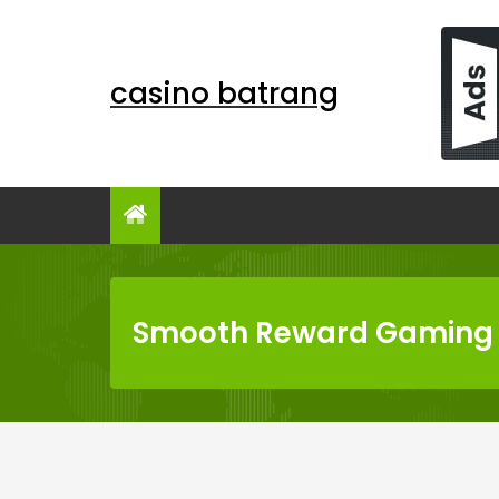
Skip
to
content
casino batrang
Smooth Reward Gaming