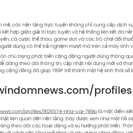
h mẽ, các nền tảng trực tuyến không chỉ cung cấp dịch vụ
i kết hợp giữa giải trí trực tuyến và hệ thống liên kết đa n
 tuyến, cá cược thể thao, game slot và các trò chơi đổi th
gười dùng có thể trải nghiệm mượt mà trên cả máy tính và
P còn chú trọng phát triển cộng đồng người dùng thông qua
dễ dàng theo dõi thông tin, cập nhật nội dung mới và tha
thống cộng đồng đã giúp 789P trở thành một hệ sinh thái s
s.windomnews.com/profile
mnews.com/profiles/8126574-nha-cai-789p
là một điểm kết
p nhật liên quan đến nền tảng. Đây được xem như một hồ sơ
ễ dàng theo dõi các hoạt động và xu hướng phát triển. Th
 hơn về cách nền tảng mở rộng và xây dựng cộng đồng. V