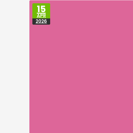
15
APR
2026