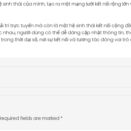
nh thái của mình, tạo ra một mạng lưới kết nối rộng lớn v
ải trí trực tuyến mà còn là một hệ sinh thái kết nối cộng 
ác nhau, người dùng có thể dễ dàng cập nhật thông tin, t
rong thời đại số, nơi sự kết nối và tương tác đóng vai trò 
Required fields are marked
*