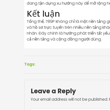
đang tận dụng xu hướng này để mở rộng hệ si
Kết luận
Tổng thể, 789P không chỉ là một nền tảng gi
và hồ sơ trực tuyến trên nhiều nền tảng kh
nhân. Đây chính là hướng phát triển tất yếu t
cả nền tảng và cộng đồng người dùng.
Tags:
Leave a Reply
Your email address will not be published.