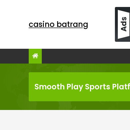
Skip
to
content
casino batrang
Smooth Play Sports Plat