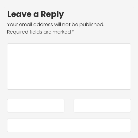
Leave a Reply
Your email address will not be published.
Required fields are marked
*