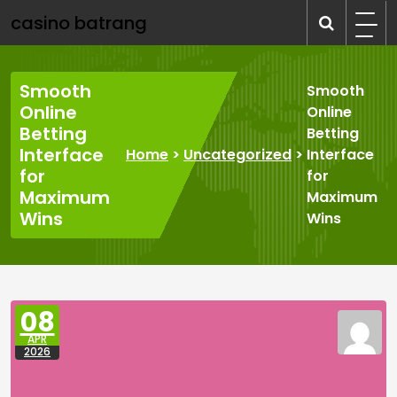
Skip
casino batrang
to
content
Smooth
Smooth
Online
Online
Betting
Betting
Interface
Home
>
Uncategorized
>
Interface
for
for
Maximum
Maximum
Wins
Wins
08
APR
2026