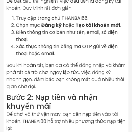
Để bắt đầu trải nghiệm, việc đầu tiên là đăng ký tài
khoản. Quy trình rất đơn giản:
Truy cập trang chủ THANBAI88.
Chọn mục
Đăng ký
hoặc
Tạo tài khoản mới
.
Điền thông tin cơ bản như tên, email, số điện
thoại.
Xác thực thông tin bằng mã OTP gửi về điện
thoại hoặc email.
Sau khi hoàn tất, bạn đã có thể đăng nhập và khám
phá tất cả trò chơi ngay lập tức. Việc đăng ký
nhanh gọn, đảm bảo bạn không mất quá nhiều thời
gian chờ đợi.
Bước 2: Nạp tiền và nhận
khuyến mãi
Để chơi và thử vận may, bạn cần nạp tiền vào tài
khoản. THANBAI88 hỗ trợ nhiều phương thức nạp tiện
lợi: