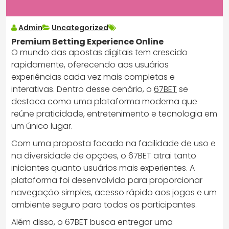
Admin
Uncategorized
Premium Betting Experience Online
O mundo das apostas digitais tem crescido
rapidamente, oferecendo aos usuários
experiências cada vez mais completas e
interativas. Dentro desse cenário, o
67BET
se
destaca como uma plataforma moderna que
reúne praticidade, entretenimento e tecnologia em
um único lugar.
Com uma proposta focada na facilidade de uso e
na diversidade de opções, o 67BET atrai tanto
iniciantes quanto usuários mais experientes. A
plataforma foi desenvolvida para proporcionar
navegação simples, acesso rápido aos jogos e um
ambiente seguro para todos os participantes.
Além disso, o 67BET busca entregar uma