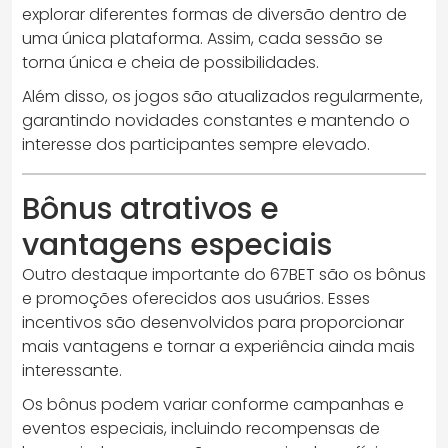
explorar diferentes formas de diversão dentro de
uma única plataforma. Assim, cada sessão se
torna única e cheia de possibilidades.
Além disso, os jogos são atualizados regularmente,
garantindo novidades constantes e mantendo o
interesse dos participantes sempre elevado.
Bônus atrativos e
vantagens especiais
Outro destaque importante do 67BET são os bônus
e promoções oferecidos aos usuários. Esses
incentivos são desenvolvidos para proporcionar
mais vantagens e tornar a experiência ainda mais
interessante.
Os bônus podem variar conforme campanhas e
eventos especiais, incluindo recompensas de