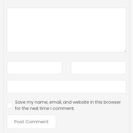
Save my name, email, and website in this browser
for the next time I comment.