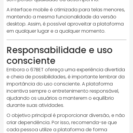
A interface mobile é otimizada para telas menores,
mantendo a mesma funcionalidade da versão
desktop. Assim, é possível aproveitar a plataforma
em qualquer lugar e a qualquer momento.
Responsabilidade e uso
consciente
Embora o 67BET ofereça uma experiência divertida
e cheia de possibilidades, é importante lembrar da
importância do uso consciente. A plataforma
incentiva sempre o entretenimento responsável,
ajudando os usuários a manterem o equilíbrio
durante suas atividades.
O objetivo principal é proporcionar diversão, e não
criar dependência. Por isso, recomenda-se que
cada pessoa utilize a plataforma de forma