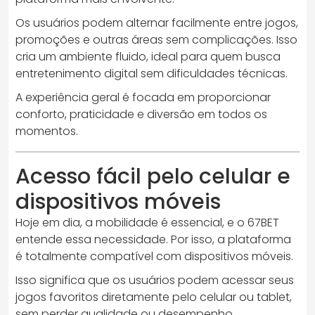
Os usuários podem alternar facilmente entre jogos,
promoções e outras áreas sem complicações. Isso
cria um ambiente fluido, ideal para quem busca
entretenimento digital sem dificuldades técnicas.
A experiência geral é focada em proporcionar
conforto, praticidade e diversão em todos os
momentos.
Acesso fácil pelo celular e
dispositivos móveis
Hoje em dia, a mobilidade é essencial, e o 67BET
entende essa necessidade. Por isso, a plataforma
é totalmente compatível com dispositivos móveis.
Isso significa que os usuários podem acessar seus
jogos favoritos diretamente pelo celular ou tablet,
sem perder qualidade ou desempenho.