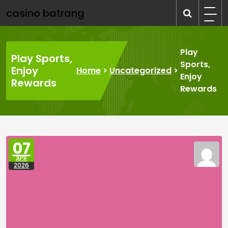
Skip
casino batrang
to
content
Play
Play Sports,
Sports,
Enjoy
Home
>
Uncategorized
>
Enjoy
Rewards
Rewards
07
APR
2026