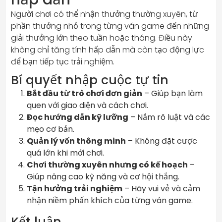
Người chơi có thể nhận thưởng thường xuyên, từ
phần thưởng nhỏ trong từng ván game đến những
giải thưởng lớn theo tuần hoặc tháng. Điều này
không chỉ tăng tính hấp dẫn mà còn tạo động lực
để bạn tiếp tục trải nghiệm.
Bí quyết nhập cuộc tự tin
Bắt đầu từ trò chơi đơn giản
– Giúp bạn làm
quen với giao diện và cách chơi.
Đọc hướng dẫn kỹ lưỡng
– Nắm rõ luật và các
mẹo cơ bản.
Quản lý vốn thông minh
– Không đặt cược
quá lớn khi mới chơi.
Chơi thường xuyên nhưng có kế hoạch
–
Giúp nâng cao kỹ năng và cơ hội thắng.
Tận hưởng trải nghiệm
– Hãy vui vẻ và cảm
nhận niềm phấn khích của từng ván game.
Kết luận