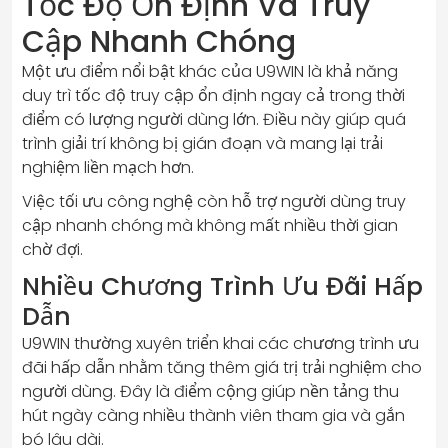
Tốc Độ Ổn Định Và Truy
Cập Nhanh Chóng
Một ưu điểm nổi bật khác của U9WIN là khả năng
duy trì tốc độ truy cập ổn định ngay cả trong thời
điểm có lượng người dùng lớn. Điều này giúp quá
trình giải trí không bị gián đoạn và mang lại trải
nghiệm liền mạch hơn.
Việc tối ưu công nghệ còn hỗ trợ người dùng truy
cập nhanh chóng mà không mất nhiều thời gian
chờ đợi.
Nhiều Chương Trình Ưu Đãi Hấp
Dẫn
U9WIN thường xuyên triển khai các chương trình ưu
đãi hấp dẫn nhằm tăng thêm giá trị trải nghiệm cho
người dùng. Đây là điểm cộng giúp nền tảng thu
hút ngày càng nhiều thành viên tham gia và gắn
bó lâu dài.