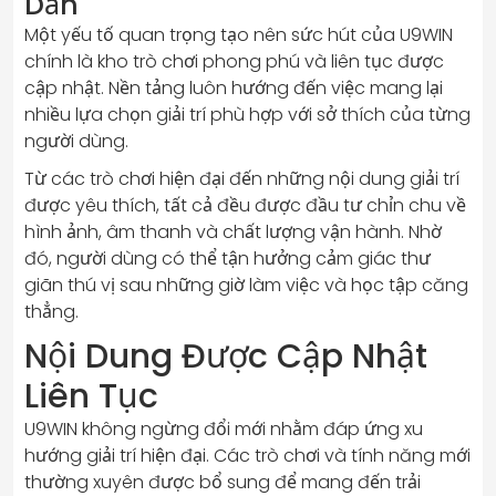
Dẫn
Một yếu tố quan trọng tạo nên sức hút của U9WIN
chính là kho trò chơi phong phú và liên tục được
cập nhật. Nền tảng luôn hướng đến việc mang lại
nhiều lựa chọn giải trí phù hợp với sở thích của từng
người dùng.
Từ các trò chơi hiện đại đến những nội dung giải trí
được yêu thích, tất cả đều được đầu tư chỉn chu về
hình ảnh, âm thanh và chất lượng vận hành. Nhờ
đó, người dùng có thể tận hưởng cảm giác thư
giãn thú vị sau những giờ làm việc và học tập căng
thẳng.
Nội Dung Được Cập Nhật
Liên Tục
U9WIN không ngừng đổi mới nhằm đáp ứng xu
hướng giải trí hiện đại. Các trò chơi và tính năng mới
thường xuyên được bổ sung để mang đến trải