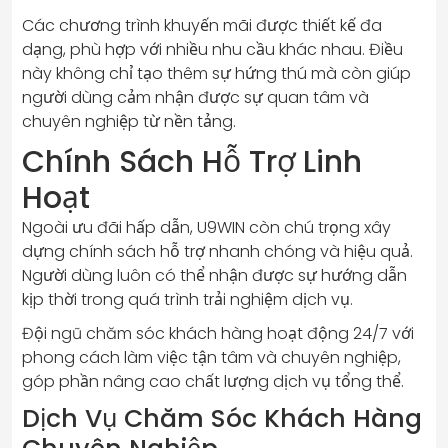
Các chương trình khuyến mãi được thiết kế đa
dạng, phù hợp với nhiều nhu cầu khác nhau. Điều
này không chỉ tạo thêm sự hứng thú mà còn giúp
người dùng cảm nhận được sự quan tâm và
chuyên nghiệp từ nền tảng.
Chính Sách Hỗ Trợ Linh
Hoạt
Ngoài ưu đãi hấp dẫn, U9WIN còn chú trọng xây
dựng chính sách hỗ trợ nhanh chóng và hiệu quả.
Người dùng luôn có thể nhận được sự hướng dẫn
kịp thời trong quá trình trải nghiệm dịch vụ.
Đội ngũ chăm sóc khách hàng hoạt động 24/7 với
phong cách làm việc tận tâm và chuyên nghiệp,
góp phần nâng cao chất lượng dịch vụ tổng thể.
Dịch Vụ Chăm Sóc Khách Hàng