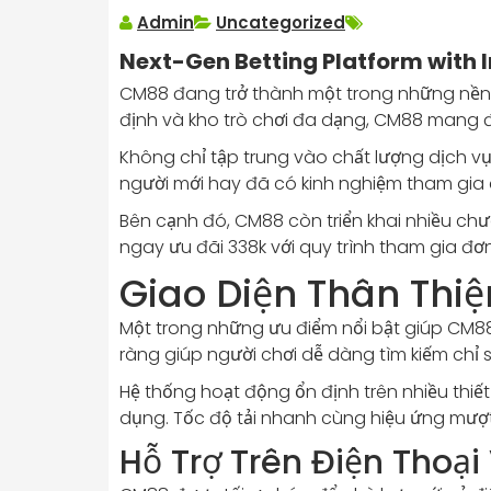
Admin
Uncategorized
Next-Gen Betting Platform with
CM88 đang trở thành một trong những nền tản
định và kho trò chơi đa dạng, CM88 mang đế
Không chỉ tập trung vào chất lượng dịch vụ
người mới hay đã có kinh nghiệm tham gia 
Bên cạnh đó, CM88 còn triển khai nhiều ch
ngay ưu đãi 338k với quy trình tham gia đ
Giao Diện Thân Thi
Một trong những ưu điểm nổi bật giúp CM88 
ràng giúp người chơi dễ dàng tìm kiếm chỉ s
Hệ thống hoạt động ổn định trên nhiều thiế
dụng. Tốc độ tải nhanh cùng hiệu ứng mượt mà
Hỗ Trợ Trên Điện Thoại