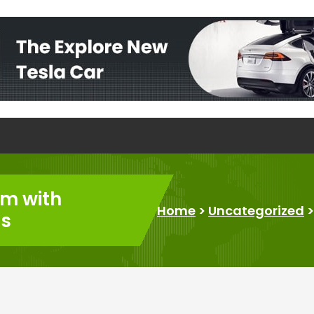
rm with
Home
>
Uncategorized
es