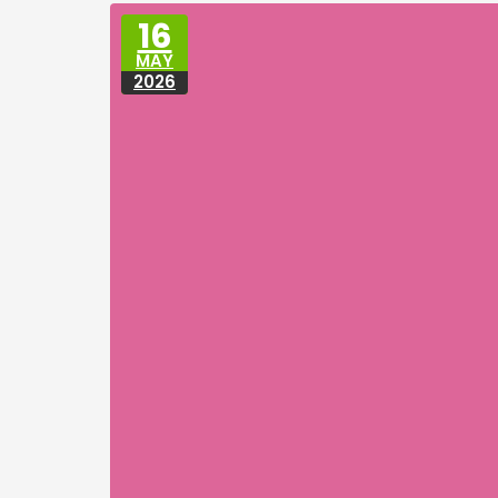
16
MAY
2026