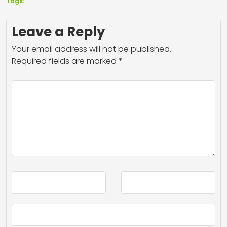
Tags:
Leave a Reply
Your email address will not be published.
Required fields are marked
*