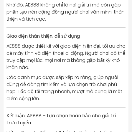
Nhờ đó, AE888 không chỉ là nơi giải trí mà còn góp
phần tạo nên cộng đồng người chơi văn minh, thân
thiện và tích cực.
Giao diện thân thiện, dễ sử dụng
AE888 được thiết kế với giao diện hiện đại, tối ưu cho
cả máy tính và điện thoại di động. Người chơi có thể
truy cập mọi lúc, mọi nơi mà không gặp bất kỳ khó
khăn nào.
Các danh mục được sắp xếp rõ ràng, giúp người
dùng dễ dàng tìm kiếm và lựa chọn trò chơi phù
hợp. Tốc độ tải trang nhanh, mượt mà cũng là một
điểm cộng lớn.
Kết luận: AE888 – Lựa chọn hoàn hảo cho giải trí
trực tuyến