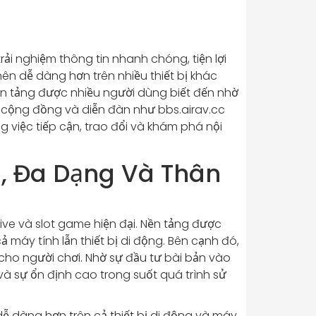
ải nghiệm thông tin nhanh chóng, tiện lợi
ên dễ dàng hơn trên nhiều thiết bị khác
ền tảng được nhiều người dùng biết đến nhờ
e cộng đồng và diễn đàn như bbs.airav.cc
 việc tiếp cận, trao đổi và khám phá nội
i, Đa Dạng Và Thân
ive và slot game hiện đại. Nền tảng được
 máy tính lẫn thiết bị di động. Bên cạnh đó,
 cho người chơi. Nhờ sự đầu tư bài bản vào
à sự ổn định cao trong suốt quá trình sử
dễ dàng hơn trên cả thiết bị di động và máy