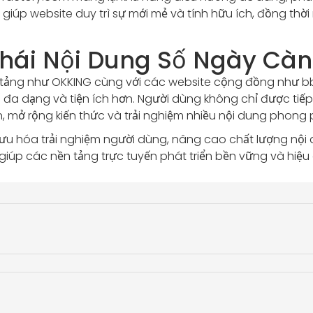
giúp website duy trì sự mới mẻ và tính hữu ích, đồng thời
Thái Nội Dung Số Ngày Càn
ền tảng như OKKING cùng với các website cộng đồng như b
ố đa dạng và tiện ích hơn. Người dùng không chỉ được ti
, mở rộng kiến thức và trải nghiệm nhiều nội dung phong 
ối ưu hóa trải nghiệm người dùng, nâng cao chất lượng nội
g giúp các nền tảng trực tuyến phát triển bền vững và hiệu