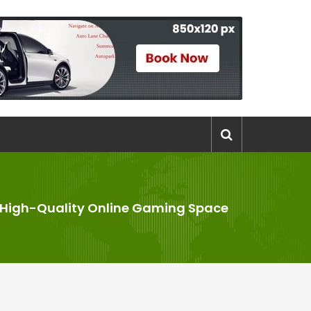
High-Quality Online Gaming Space