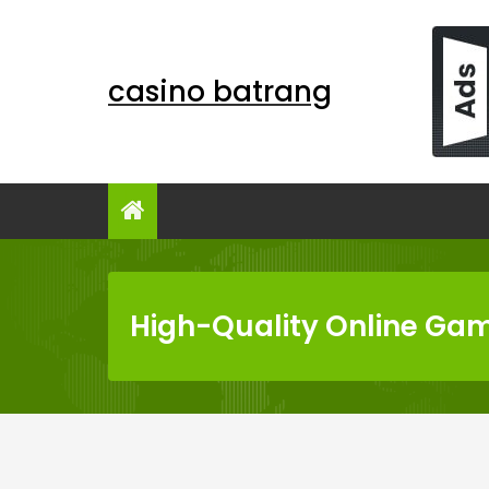
Skip
to
content
casino batrang
High-Quality Online Ga