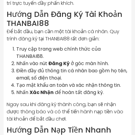
trí trực tuyến đầy phấn khích.
Hướng Dẫn Đăng Ký Tài Khoản
THANBAI88
Để bắt đầu, bạn cần một tài khoản cá nhân. Quy
trình đăng ký tại THANBAI88 rất đơn giản:
Truy cập trang web chính thức của
THANBAI88.
Nhấn vào nút
Đăng Ký
ở góc màn hình.
Điền đầy đủ thông tin cá nhân bao gồm họ tên,
email, số điện thoại.
Tạo mật khẩu an toàn và xác nhận thông tin.
Nhấn
Xác Nhận
để hoàn tất đăng ký.
Ngay sau khi đăng ký thành công, bạn sẽ nhận
được thông báo và có thể tiến hành nạp tiền vào
tài khoản để bắt đầu chơi.
Hướng Dẫn Nạp Tiền Nhanh