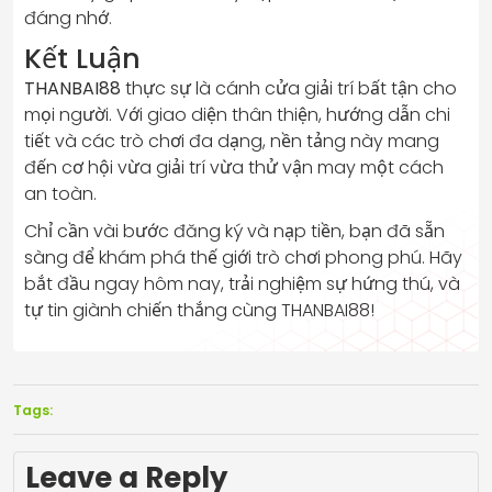
đáng nhớ.
Kết Luận
THANBAI88
thực sự là cánh cửa giải trí bất tận cho
mọi người. Với giao diện thân thiện, hướng dẫn chi
tiết và các trò chơi đa dạng, nền tảng này mang
đến cơ hội vừa giải trí vừa thử vận may một cách
an toàn.
Chỉ cần vài bước đăng ký và nạp tiền, bạn đã sẵn
sàng để khám phá thế giới trò chơi phong phú. Hãy
bắt đầu ngay hôm nay, trải nghiệm sự hứng thú, và
tự tin giành chiến thắng cùng THANBAI88!
Tags:
Leave a Reply