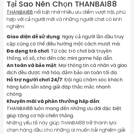
Tại Sao Nên Chọn THANBAI88
THANBAI88
nổi bật nhờ nhiều ưu điểm vượt trội, phù
hợp với cả người mới và những người chơi có kinh
nghiệm:
Giao diện dễ sử dụng
: Ngay cả người lần đầu truy
cập cũng có thể điều hướng một cách mượt mà.
Đa dạng trò chơi
: Từ các trò chơi bài truyền
thống, xổ số, cho đến các mini game hấp dẫn.
An toàn và bảo mật
: Mọi thông tin cá nhân và giao
dịch đều được mã hóa, đảm bảo an toàn tối đa.
Hỗ trợ người chơi 24/7
: Đội ngũ chăm sóc khách
hàng luôn sẵn sàng giải đáp thắc mắc nhanh
chóng.
Khuyến mãi và phần thưởng hấp dẫn
:
THANBAI88 luôn mang đến những ưu đãi đặc biệt
giúp tăng cơ hội chiến thắng.
Những yếu tố này giúp THANBAI88 trở thành lựa
chọn hàng đầu cho những ai muốn trải nghiệm giải