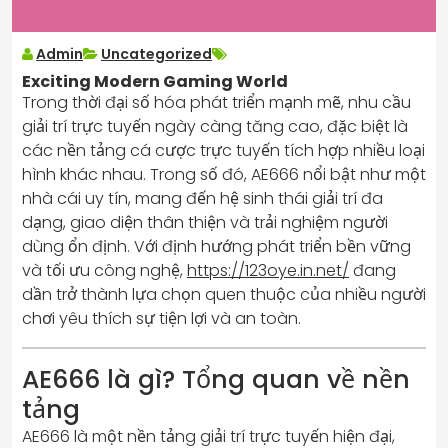
Admin
Uncategorized
Exciting Modern Gaming World
Trong thời đại số hóa phát triển mạnh mẽ, nhu cầu
giải trí trực tuyến ngày càng tăng cao, đặc biệt là
các nền tảng cá cược trực tuyến tích hợp nhiều loại
hình khác nhau. Trong số đó, AE666 nổi bật như một
nhà cái uy tín, mang đến hệ sinh thái giải trí đa
dạng, giao diện thân thiện và trải nghiệm người
dùng ổn định. Với định hướng phát triển bền vững
và tối ưu công nghệ,
https://123oye.in.net/
đang
dần trở thành lựa chọn quen thuộc của nhiều người
chơi yêu thích sự tiện lợi và an toàn.
AE666 là gì? Tổng quan về nền
tảng
AE666 là một nền tảng giải trí trực tuyến hiện đại,