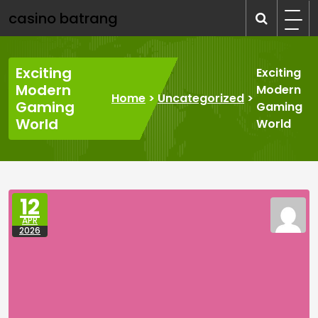
Skip
casino batrang
to
content
Exciting
Exciting
Modern
Modern
Home
>
Uncategorized
>
Gaming
Gaming
World
World
12
APR
2026