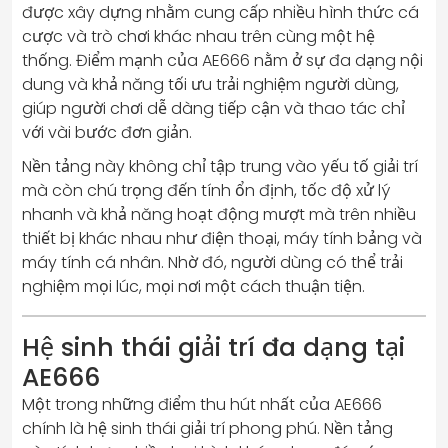
được xây dựng nhằm cung cấp nhiều hình thức cá
cược và trò chơi khác nhau trên cùng một hệ
thống. Điểm mạnh của AE666 nằm ở sự đa dạng nội
dung và khả năng tối ưu trải nghiệm người dùng,
giúp người chơi dễ dàng tiếp cận và thao tác chỉ
với vài bước đơn giản.
Nền tảng này không chỉ tập trung vào yếu tố giải trí
mà còn chú trọng đến tính ổn định, tốc độ xử lý
nhanh và khả năng hoạt động mượt mà trên nhiều
thiết bị khác nhau như điện thoại, máy tính bảng và
máy tính cá nhân. Nhờ đó, người dùng có thể trải
nghiệm mọi lúc, mọi nơi một cách thuận tiện.
Hệ sinh thái giải trí đa dạng tại
AE666
Một trong những điểm thu hút nhất của AE666
chính là hệ sinh thái giải trí phong phú. Nền tảng