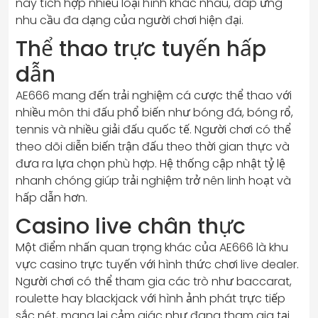
này tích hợp nhiều loại hình khác nhau, đáp ứng
nhu cầu đa dạng của người chơi hiện đại.
Thể thao trực tuyến hấp
dẫn
AE666 mang đến trải nghiệm cá cược thể thao với
nhiều môn thi đấu phổ biến như bóng đá, bóng rổ,
tennis và nhiều giải đấu quốc tế. Người chơi có thể
theo dõi diễn biến trận đấu theo thời gian thực và
đưa ra lựa chọn phù hợp. Hệ thống cập nhật tỷ lệ
nhanh chóng giúp trải nghiệm trở nên linh hoạt và
hấp dẫn hơn.
Casino live chân thực
Một điểm nhấn quan trọng khác của AE666 là khu
vực casino trực tuyến với hình thức chơi live dealer.
Người chơi có thể tham gia các trò như baccarat,
roulette hay blackjack với hình ảnh phát trực tiếp
sắc nét, mang lại cảm giác như đang tham gia tại