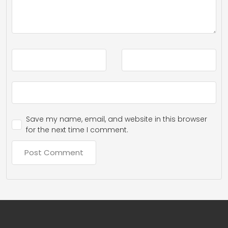
Save my name, email, and website in this browser
for the next time I comment.