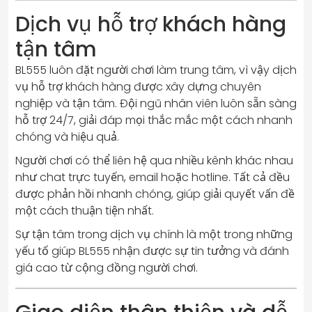
Dịch vụ hỗ trợ khách hàng
tận tâm
BL555 luôn đặt người chơi làm trung tâm, vì vậy dịch
vụ hỗ trợ khách hàng được xây dựng chuyên
nghiệp và tận tâm. Đội ngũ nhân viên luôn sẵn sàng
hỗ trợ 24/7, giải đáp mọi thắc mắc một cách nhanh
chóng và hiệu quả.
Người chơi có thể liên hệ qua nhiều kênh khác nhau
như chat trực tuyến, email hoặc hotline. Tất cả đều
được phản hồi nhanh chóng, giúp giải quyết vấn đề
một cách thuận tiện nhất.
Sự tận tâm trong dịch vụ chính là một trong những
yếu tố giúp BL555 nhận được sự tin tưởng và đánh
giá cao từ cộng đồng người chơi.