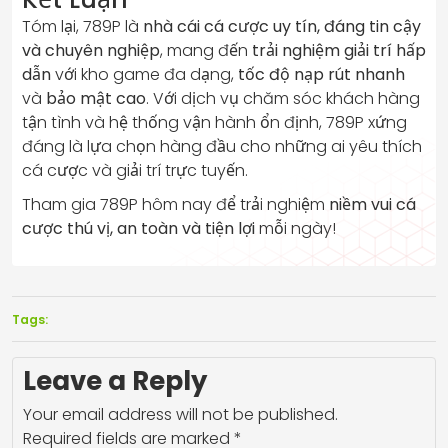
Tóm lại, 789P là
nhà cái cá cược uy tín, đáng tin cậy
và chuyên nghiệp
, mang đến
trải nghiệm giải trí hấp
dẫn
với kho game đa dạng,
tốc độ nạp rút nhanh
và
bảo mật cao
. Với dịch vụ chăm sóc khách hàng
tận tình và hệ thống vận hành ổn định, 789P xứng
đáng là lựa chọn hàng đầu cho những ai yêu thích
cá cược và giải trí trực tuyến.
Tham gia 789P hôm nay để trải nghiệm
niềm vui cá
cược thú vị, an toàn và tiện lợi
mỗi ngày!
Tags:
Leave a Reply
Your email address will not be published.
Required fields are marked
*