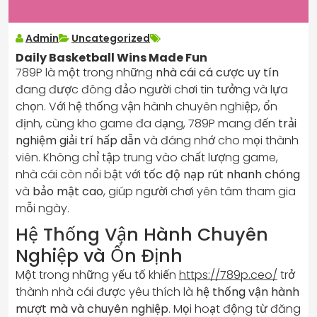
Admin
Uncategorized
Daily Basketball Wins Made Fun
789P là một trong những
nhà cái cá cược uy tín
đang được đông đảo người chơi tin tưởng và lựa
chọn. Với hệ thống vận hành chuyên nghiệp, ổn
định, cùng kho game đa dạng, 789P mang đến
trải
nghiệm giải trí hấp dẫn
và đáng nhớ cho mọi thành
viên. Không chỉ tập trung vào chất lượng game,
nhà cái còn nổi bật với
tốc độ nạp rút nhanh chóng
và
bảo mật cao
, giúp người chơi yên tâm tham gia
mỗi ngày.
Hệ Thống Vận Hành Chuyên
Nghiệp và Ổn Định
Một trong những yếu tố khiến
https://789p.ceo/
trở
thành nhà cái được yêu thích là
hệ thống vận hành
mượt mà và chuyên nghiệp
. Mọi hoạt động từ đăng