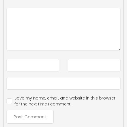
Save my name, email, and website in this browser
for the next time I comment.