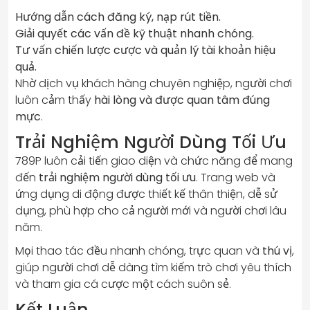
Hướng dẫn cách đăng ký, nạp rút tiền.
Giải quyết các vấn đề kỹ thuật nhanh chóng.
Tư vấn chiến lược cược và quản lý tài khoản hiệu
quả.
Nhờ dịch vụ khách hàng chuyên nghiệp, người chơi
luôn cảm thấy
hài lòng và được quan tâm đúng
mực
.
Trải Nghiệm Người Dùng Tối Ưu
789P luôn cải tiến giao diện và chức năng để mang
đến
trải nghiệm người dùng tối ưu
. Trang web và
ứng dụng di động được thiết kế thân thiện, dễ sử
dụng, phù hợp cho cả người mới và người chơi lâu
năm.
Mọi thao tác đều nhanh chóng, trực quan và
thú vị
,
giúp người chơi dễ dàng tìm kiếm trò chơi yêu thích
và tham gia cá cược một cách suôn sẻ.
Kết Luận