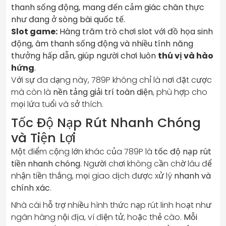
thanh sống động, mang đến cảm giác chân thực
như đang ở sòng bài quốc tế.
Slot game:
Hàng trăm trò chơi slot với đồ họa sinh
động, âm thanh sống động và nhiều tính năng
thưởng hấp dẫn, giúp người chơi luôn
thú vị và hào
hứng
.
Với sự đa dạng này, 789P không chỉ là nơi đặt cược
mà còn là
nền tảng giải trí toàn diện
, phù hợp cho
mọi lứa tuổi và sở thích.
Tốc Độ Nạp Rút Nhanh Chóng
và Tiện Lợi
Một điểm cộng lớn khác của 789P là
tốc độ nạp rút
tiền nhanh chóng
. Người chơi không cần chờ lâu để
nhận tiền thắng, mọi giao dịch được xử lý
nhanh và
chính xác
.
Nhà cái hỗ trợ nhiều hình thức nạp rút linh hoạt như
ngân hàng nội địa, ví điện tử, hoặc thẻ cào.
Mỗi