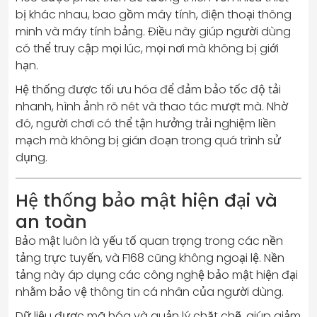
bị khác nhau, bao gồm máy tính, điện thoại thông
minh và máy tính bảng. Điều này giúp người dùng
có thể truy cập mọi lúc, mọi nơi mà không bị giới
hạn.
Hệ thống được tối ưu hóa để đảm bảo tốc độ tải
nhanh, hình ảnh rõ nét và thao tác mượt mà. Nhờ
đó, người chơi có thể tận hưởng trải nghiệm liền
mạch mà không bị gián đoạn trong quá trình sử
dụng.
Hệ thống bảo mật hiện đại và
an toàn
Bảo mật luôn là yếu tố quan trọng trong các nền
tảng trực tuyến, và F168 cũng không ngoại lệ. Nền
tảng này áp dụng các công nghệ bảo mật hiện đại
nhằm bảo vệ thông tin cá nhân của người dùng.
Dữ liệu được mã hóa và quản lý chặt chẽ, giúp giảm