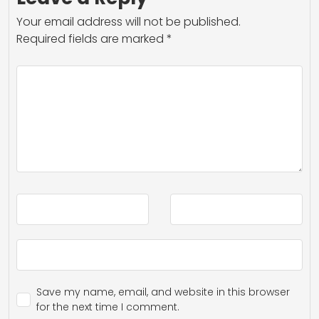
Your email address will not be published.
Required fields are marked
*
Save my name, email, and website in this browser
for the next time I comment.