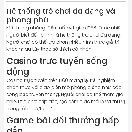
Hệ thống trò chơi đa dạng và
phong phú
Một trong những điểm nổi bật giúp F168 được nhiều
người biết đến chính là hệ thống trò chơi đa dạng.
Người chơi có thể lựa chọn nhiều hình thức giải trí
khác nhau tùy theo sở thích cá nhân.
Casino trực tuyến sống
động
Casino trực tuyến trên F168 mang lại trải nghiệm
chân thực với giao diện mô phỏng giống như các
sòng bạc truyền thống. Người chơi có thể tham gia
nhiều trò chơi hấp dẫn, tạo cảm giác mới lạ và thú vị
trong từng lượt chơi.
Game bài đổi thưởng hấp
dẫn