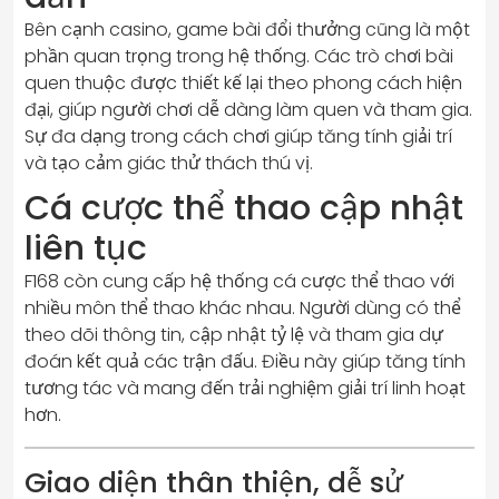
Bên cạnh casino, game bài đổi thưởng cũng là một
phần quan trọng trong hệ thống. Các trò chơi bài
quen thuộc được thiết kế lại theo phong cách hiện
đại, giúp người chơi dễ dàng làm quen và tham gia.
Sự đa dạng trong cách chơi giúp tăng tính giải trí
và tạo cảm giác thử thách thú vị.
Cá cược thể thao cập nhật
liên tục
F168 còn cung cấp hệ thống cá cược thể thao với
nhiều môn thể thao khác nhau. Người dùng có thể
theo dõi thông tin, cập nhật tỷ lệ và tham gia dự
đoán kết quả các trận đấu. Điều này giúp tăng tính
tương tác và mang đến trải nghiệm giải trí linh hoạt
hơn.
Giao diện thân thiện, dễ sử