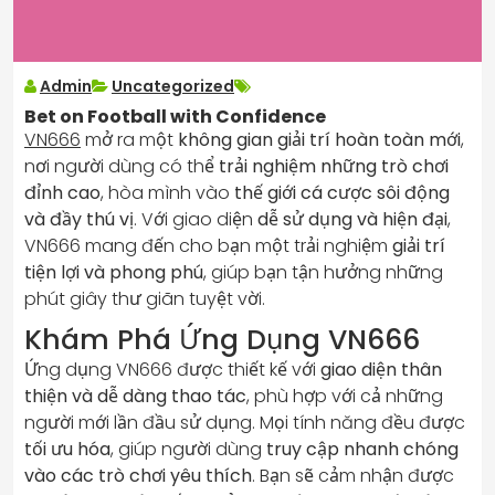
Admin
Uncategorized
Bet on Football with Confidence
VN666
mở ra một
không gian giải trí hoàn toàn mới
,
nơi người dùng có thể
trải nghiệm những trò chơi
đỉnh cao
, hòa mình vào
thế giới cá cược sôi động
và đầy thú vị
. Với giao diện
dễ sử dụng và hiện đại
,
VN666 mang đến cho bạn một trải nghiệm
giải trí
tiện lợi và phong phú
, giúp bạn tận hưởng những
phút giây thư giãn tuyệt vời.
Khám Phá Ứng Dụng VN666
Ứng dụng VN666 được thiết kế với
giao diện thân
thiện và dễ dàng thao tác
, phù hợp với cả những
người mới lần đầu sử dụng. Mọi tính năng đều được
tối ưu hóa
, giúp người dùng
truy cập nhanh chóng
vào các trò chơi yêu thích
. Bạn sẽ cảm nhận được