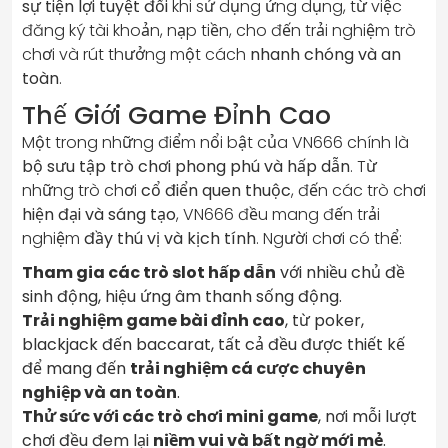
sự tiện lợi tuyệt đối
khi sử dụng ứng dụng, từ việc
đăng ký tài khoản, nạp tiền, cho đến trải nghiệm trò
chơi và rút thưởng một cách
nhanh chóng và an
toàn
.
Thế Giới Game Đỉnh Cao
Một trong những điểm nổi bật của VN666 chính là
bộ sưu tập trò chơi phong phú và hấp dẫn
. Từ
những trò chơi
cổ điển quen thuộc
, đến các trò chơi
hiện đại và sáng tạo
, VN666 đều mang đến trải
nghiệm
đầy thú vị và kịch tính
. Người chơi có thể:
Tham gia các trò slot hấp dẫn
với nhiều chủ đề
sinh động, hiệu ứng âm thanh sống động.
Trải nghiệm game bài đỉnh cao
, từ poker,
blackjack đến baccarat, tất cả đều được thiết kế
để mang đến
trải nghiệm cá cược chuyên
nghiệp và an toàn
.
Thử sức với các trò chơi mini game
, nơi mỗi lượt
chơi đều đem lại
niềm vui và bất ngờ mới mẻ
.